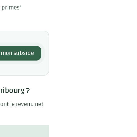
s primes"
mon subside
ribourg ?
dont le revenu net