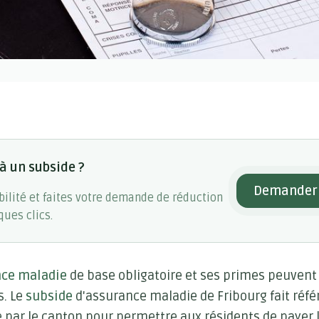
 à un subside ?
Demander 
gibilité et faites votre demande de réduction
ues clics.
nce maladie
de base obligatoire et ses primes peuvent 
s. Le
subside
d'assurance maladie de Fribourg fait réfé
e par le canton pour permettre aux résidents de payer 