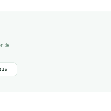
on de
ous